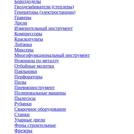
Бороздоделы
Гвоздезабиватели (степлеры)
Генераторы (электростанции)
Граверы
Дрели
Измерительный инструмент
Компрессоры
Краскопульты
Лобзики
Миксеры
Многофункциональный инструмент
Ножницы по металлу
Отбойные молотки
Паяльники
Перфораторы
Пилы
Пневмоинструмент
Полировальные машины
Пылесосы
Рубанки
Сварочное оборудование
Станки
Ударные дрели
Фены строительные
Фрезеры