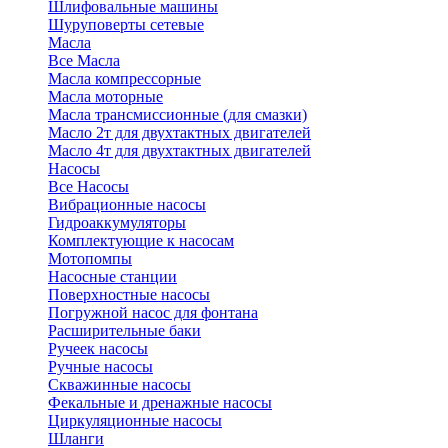
Шлифовальные машины
Шуруповерты сетевые
Масла
Все Масла
Масла компрессорные
Масла моторные
Масла трансмиссионные (для смазки)
Масло 2т для двухтактных двигателей
Масло 4т для двухтактных двигателей
Насосы
Все Насосы
Вибрационные насосы
Гидроаккумуляторы
Комплектующие к насосам
Мотопомпы
Насосные станции
Поверхностные насосы
Погружной насос для фонтана
Расширительные баки
Ручеек насосы
Ручные насосы
Скважинные насосы
Фекальные и дренажные насосы
Циркуляционные насосы
Шланги