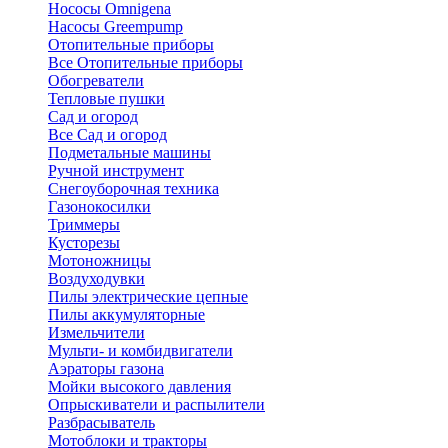
Нососы Omnigena
Насосы Greempump
Отопительные приборы
Все Отопительные приборы
Обогреватели
Тепловые пушки
Сад и огород
Все Сад и огород
Подметальные машины
Ручной инструмент
Снегоуборочная техника
Газонокосилки
Триммеры
Кусторезы
Мотоножницы
Воздуходувки
Пилы электрические цепные
Пилы аккумуляторные
Измельчители
Мульти- и комбидвигатели
Аэраторы газона
Мойки высокого давления
Опрыскиватели и распылители
Разбрасыватель
Мотоблоки и тракторы