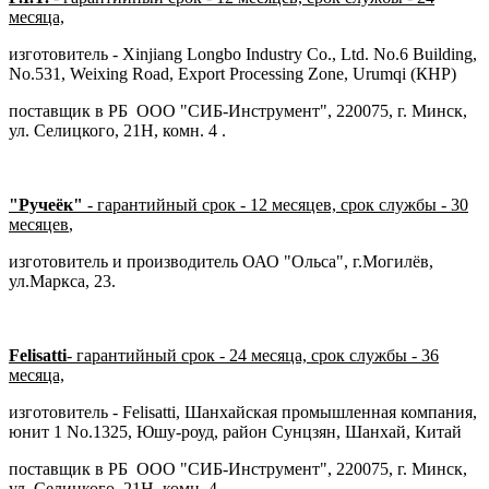
месяца,
изготовитель - Xinjiang Longbo Industry Co., Ltd. No.6 Building,
No.531, Weixing Road, Export Processing Zone, Urumqi (КНР)
поставщик в РБ ООО "СИБ-Инструмент", 220075, г. Минск,
ул. Селицкого, 21Н, комн. 4 .
"Ручеёк"
- гарантийный срок - 12 месяцев, срок службы - 30
месяцев
,
изготовитель и производитель ОАО "Ольса", г.Могилёв,
ул.Маркса, 23.
Felisatti
- гарантийный срок - 24 месяца, срок службы - 36
месяца,
изготовитель - Felisatti, Шанхайская промышленная компания,
юнит 1 No.1325, Юшу-роуд, район Сунцзян, Шанхай, Китай
поставщик в РБ ООО "СИБ-Инструмент", 220075, г. Минск,
ул. Селицкого, 21Н, комн. 4 .