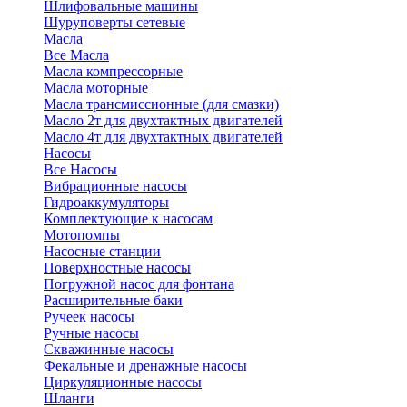
Шлифовальные машины
Шуруповерты сетевые
Масла
Все Масла
Масла компрессорные
Масла моторные
Масла трансмиссионные (для смазки)
Масло 2т для двухтактных двигателей
Масло 4т для двухтактных двигателей
Насосы
Все Насосы
Вибрационные насосы
Гидроаккумуляторы
Комплектующие к насосам
Мотопомпы
Насосные станции
Поверхностные насосы
Погружной насос для фонтана
Расширительные баки
Ручеек насосы
Ручные насосы
Скважинные насосы
Фекальные и дренажные насосы
Циркуляционные насосы
Шланги