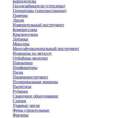
Бороздоделы
Гвоздезабиватели (степлеры)
Генераторы (электростанции)
Граверы
Дрели
Измерительный инструмент
Компрессоры
Краскопульты
Лобзики
Миксеры
Многофункциональный инструмент
Ножницы по металлу
Отбойные молотки
Паяльники
Перфораторы
Пилы
Пневмоинструмент
Полировальные машины
Пылесосы
Рубанки
Сварочное оборудование
Станки
Ударные дрели
Фены строительные
Фрезеры