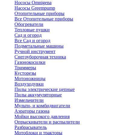
Нососы Omnigena
Насосы Greempump
Отопительные приборы
Все Отопительные приборы
Обогреватели
Тепловые пушки
Сад и огород
Все Сад и огород
Подметальные машины
Ручной инструмент
Снегоуборочная техника
Газонокосилки
Триммеры
Кусторезы
Мотоножницы
Воздуходувки
Пилы электрические цепные
Пилы аккумуляторные
Измельчители
Мульти- и комбидвигатели
Аэраторы газона
Мойки высокого давления
Опрыскиватели и распылители
Разбрасыватель
Мотоблоки и тракторы