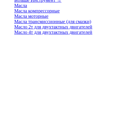
Больше Инструмент
→
Масла
Масла компрессорные
Масла моторные
Масла трансмиссионные (для смазки)
Масло 2т для двухтактных двигателей
Масло 4т для двухтактных двигателей