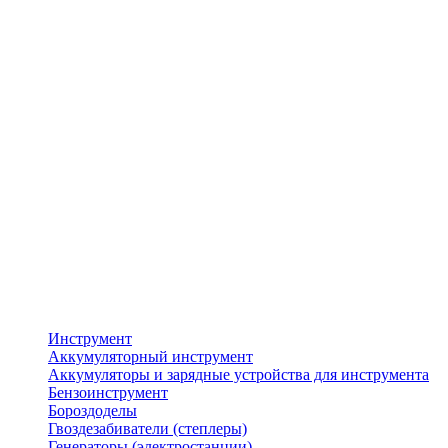
Инструмент
Аккумуляторный инструмент
Аккумуляторы и зарядные устройства для инструмента
Бензоинструмент
Бороздоделы
Гвоздезабиватели (степлеры)
Генераторы (электростанции)